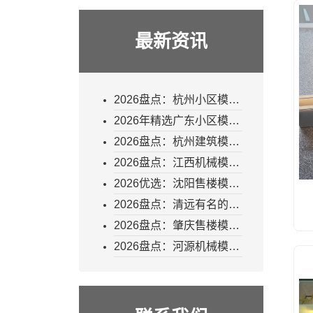
最新资讯
2026盘点：杭州小区模型
工厂如何选择
2026年精选广东小区模型
品牌厂商研究——昊景模
2026盘点：杭州建筑模型
型行业的核心维度解析
直销厂商怎么选？专业拆
2026盘点：江西机械模型
解产业格局与选型要点
厂商如何选？专业拆解与
2026优选：沈阳售楼模型
高口碑厂商推荐
厂商哪家可靠？专业视角
2026盘点：清远有名的机
深度解析
械模型生产厂商，业内实
2026盘点：肇庆售楼模型
力推荐
批发厂家如何选？专业视
2026盘点：河源机械模型
角解析可靠之选
定做厂家哪家可靠？——
从技术实力到交付能力的
全维度考察指南