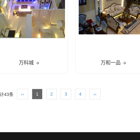
万科城
万和一品
‹‹
1
2
3
4
››
计43条