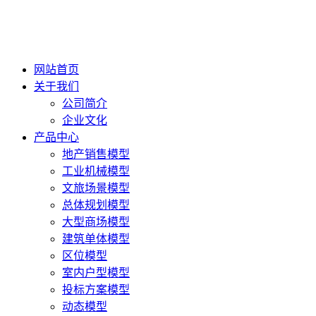
网站首页
关于我们
公司简介
企业文化
产品中心
地产销售模型
工业机械模型
文旅场景模型
总体规划模型
大型商场模型
建筑单体模型
区位模型
室内户型模型
投标方案模型
动态模型