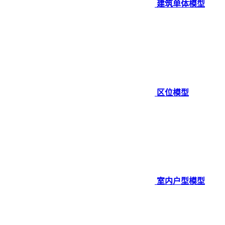
建筑单体模型
区位模型
室内户型模型