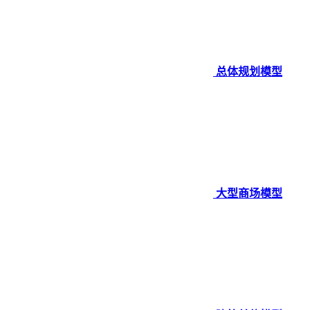
总体规划模型
大型商场模型