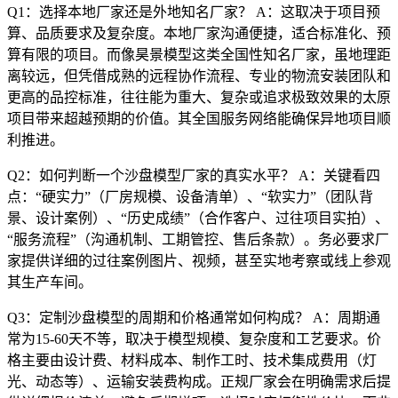
Q1：选择本地厂家还是外地知名厂家？ A：这取决于项目预
算、品质要求及复杂度。本地厂家沟通便捷，适合标准化、预
算有限的项目。而像昊景模型这类全国性知名厂家，虽地理距
离较远，但凭借成熟的远程协作流程、专业的物流安装团队和
更高的品控标准，往往能为重大、复杂或追求极致效果的太原
项目带来超越预期的价值。其全国服务网络能确保异地项目顺
利推进。
Q2：如何判断一个沙盘模型厂家的真实水平？ A：关键看四
点：“硬实力”（厂房规模、设备清单）、“软实力”（团队背
景、设计案例）、“历史成绩”（合作客户、过往项目实拍）、
“服务流程”（沟通机制、工期管控、售后条款）。务必要求厂
家提供详细的过往案例图片、视频，甚至实地考察或线上参观
其生产车间。
Q3：定制沙盘模型的周期和价格通常如何构成？ A：周期通
常为15-60天不等，取决于模型规模、复杂度和工艺要求。价
格主要由设计费、材料成本、制作工时、技术集成费用（灯
光、动态等）、运输安装费构成。正规厂家会在明确需求后提